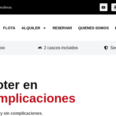
molinos
FLOTA
ALQUILER
RESERVAR
QUIENES SOMOS
pio
2 cascos incluidos
Se
oter en
mplicaciones
y sin complicaciones.