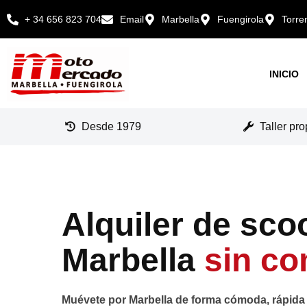
contenido
+ 34 656 823 704
Email
Marbella
Fuengirola
Torre
INICIO
Desde 1979
Taller pro
Alquiler de sco
Marbella
sin co
Muévete por Marbella de forma cómoda, rápida 