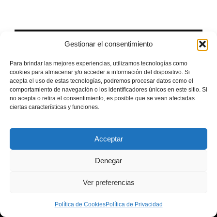
Gestionar el consentimiento
Para brindar las mejores experiencias, utilizamos tecnologías como
cookies para almacenar y/o acceder a información del dispositivo. Si
acepta el uso de estas tecnologías, podremos procesar datos como el
comportamiento de navegación o los identificadores únicos en este sitio. Si
no acepta o retira el consentimiento, es posible que se vean afectadas
ciertas características y funciones.
Acceptar
Reserva tu moto en
Torremolinos
Denegar
Ver preferencias
Si quieres moverte por Torremolinos con
más libertad, aprovechar mejor tu
Política de Cookies
Política de Privacidad