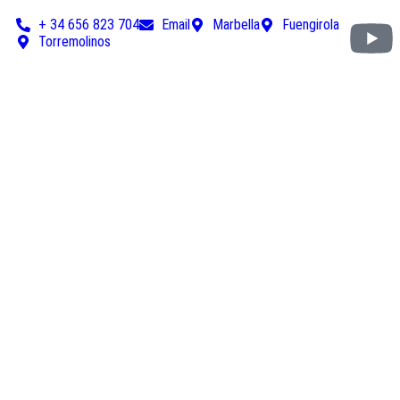
+ 34 656 823 704
Email
Marbella
Fuengirola
Torremolinos