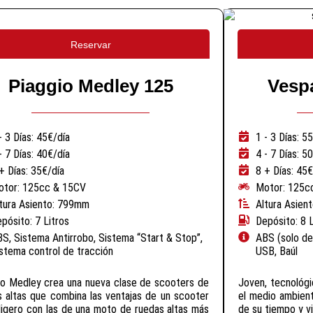
Reservar
Piaggio Medley 125
Vesp
- 3 Días: 45€/día
1 - 3 Días: 5
- 7 Días: 40€/día
4 - 7 Días: 5
+ Días: 35€/día
8 + Días: 45€
otor: 125cc & 15CV
Motor: 125c
tura Asiento: 799mm
Altura Asien
pósito: 7 Litros
Depósito: 8 L
S, Sistema Antirrobo, Sistema “Start & Stop”,
ABS (solo de
stema control de tracción
USB, Baúl
io Medley crea una nueva clase de scooters de
Joven, tecnológ
s altas que combina las ventajas de un scooter
el medio ambien
 ligero con las de una moto de ruedas altas más
de su tiempo y via