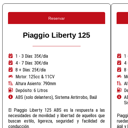
Reservar
Piaggio Liberty 125
1 - 3 Días: 35€/día
1 
4 - 7 Días: 30€/día
4 
8 + Días: 25€/día
8 
Motor: 125cc & 11CV
M
Altura Asiento: 790mm
Al
Depósito: 6 Litros
De
ABS (solo delantero), Sistema Antirrobo, Baúl
AB
Si
El Piaggio Liberty 125 ABS es la respuesta a las
necesidades de movilidad y libertad de aquellos que
Piagg
buscan estilo, ligereza, seguridad y facilidad de
rueda
conducción.
ágil y