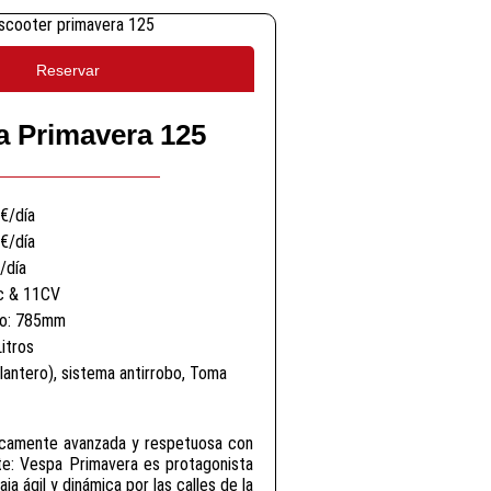
Reservar
a Primavera 125
5€/día
0€/día
/día
c & 11CV
to: 785mm
itros
lantero), sistema antirrobo, Toma
icamente avanzada y respetuosa con
te: Vespa Primavera es protagonista
ja ágil y dinámica por las calles de la